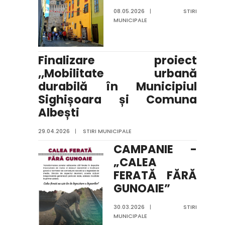
08.05.2026
|
STIRI
MUNICIPALE
Finalizare proiect
,,Mobilitate urbană
durabilă în Municipiul
Sighișoara și Comuna
Albești
29.04.2026
|
STIRI MUNICIPALE
CAMPANIE -
„CALEA
FERATĂ FĂRĂ
GUNOAIE”
30.03.2026
|
STIRI
MUNICIPALE