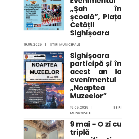
Evenimentul
„Șah în
școală”, Piața
Cetății
Sighișoara
19.05.2025
|
STIRI MUNICIPALE
Sighișoara
participă și în
acest an la
evenimentul
„Noaptea
Muzeelor”
15.05.2025
|
STIRI
MUNICIPALE
9 mai - O zi cu
triplă