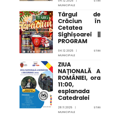
04.12.2025
|
STIRI
MUNICIPALE
Târgul de
Crăciun în
Cetatea
Sighișoarei ||
PROGRAM
04.12.2025
|
STIRI
MUNICIPALE
ZIUA
NAȚIONALĂ A
ROMÂNIEI, ora
11:00,
esplanada
Catedralei
28.11.2025
|
STIRI
MUNICIPALE