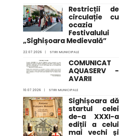
Restricții de
circulație cu
ocazia
Festivalului
„Sighișoara Medievală”
22.07.2026
|
STIRI MUNICIPALE
COMUNICAT
AQUASERV -
AVARII
10.07.2026
|
STIRI MUNICIPALE
Sighișoara dă
startul celei
de-a XXXI-a
ediții a celui
mai vechi și