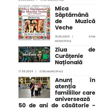
Mica
Săptămână
de Muzică
Veche
19.09.2024
|
STIRI
MUNICIPALE
Ziua de
Curățenie
Națională
17.09.2024
|
STIRI MUNICIPALE
Anunț în
atenția
familiilor care
aniversează
50 de ani de căsătorie -