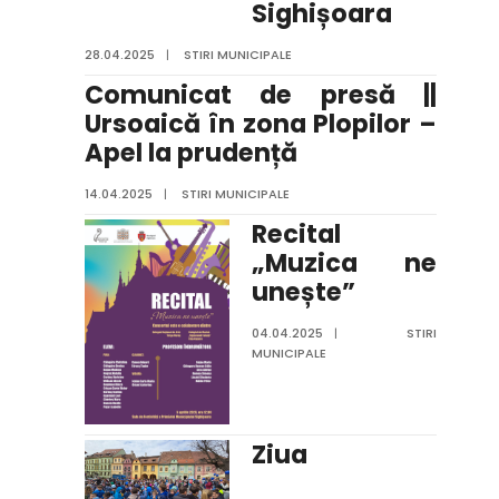
Sighișoara
28.04.2025
|
STIRI MUNICIPALE
Comunicat de presă ||
Ursoaică în zona Plopilor –
Apel la prudență
14.04.2025
|
STIRI MUNICIPALE
Recital
„Muzica ne
unește”
04.04.2025
|
STIRI
MUNICIPALE
Ziua