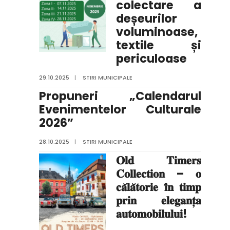
colectare a
deșeurilor
voluminoase,
textile și
periculoase
29.10.2025
|
STIRI MUNICIPALE
Propuneri „Calendarul
Evenimentelor Culturale
2026”
28.10.2025
|
STIRI MUNICIPALE
𝐎𝐥𝐝 𝐓𝐢𝐦𝐞𝐫𝐬
𝐂𝐨𝐥𝐥𝐞𝐜𝐭𝐢𝐨𝐧 – 𝐨
𝐜𝐚̆𝐥𝐚̆𝐭𝐨𝐫𝐢𝐞 𝐢̂𝐧 𝐭𝐢𝐦𝐩
𝐩𝐫𝐢𝐧 𝐞𝐥𝐞𝐠𝐚𝐧𝐭̦𝐚
𝐚𝐮𝐭𝐨𝐦𝐨𝐛𝐢𝐥𝐮𝐥𝐮𝐢!