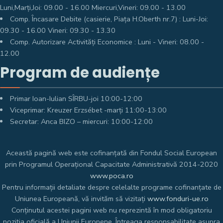
Luni,Marți,Joi: 09.00 - 16.00 Miercuri,Vineri: 09.00 - 13.00
Comp. Încasare Debite (casierie, Piața H.Oberth nr.7) : Luni-Joi:
09.30 - 16.00 Vineri: 09.30 - 13.30
Comp. Autorizare Activități Economice : Luni - Vineri: 08.00 -
12.00
Program de audiențe
Primar Ioan-Iulian SÎRBU-joi 10:00-12:00
Viceprimar: Kreuzer Erzsébet -marți 11:00-13:00
Secretar: Anca BIZO – miercuri: 10:00-12:00
Această pagină web este cofinanțată din Fondul Social European
prin Programul Operațional Capacitate Administrativă 2014-2020
www.poca.ro
Pentru informații detaliate despre celelalte programe cofinanțate de
Uniunea Europeană, vă invităm să vizitați
www.fonduri-ue.ro
Conținutul acestei pagini web nu reprezintă în mod obligatoriu
poziția oficială a Uniunii Europene. Întreaga responsabilitate asupra