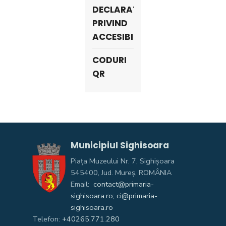
DECLARATIE
PRIVIND
ACCESIBILITATE
CODURI
QR
Municipiul Sighisoara
Piața Muzeului Nr. 7, Sighişoara
545400, Jud. Mureş, ROMÂNIA
Email:
contact@primaria-
sighisoara.ro; ci@primaria-
sighisoara.ro
Telefon:
+40265.771.280