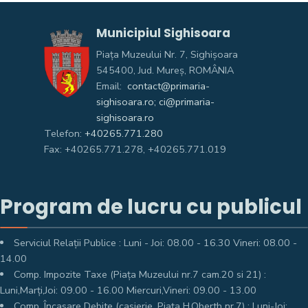
Municipiul Sighisoara
Piața Muzeului Nr. 7, Sighişoara
545400, Jud. Mureş, ROMÂNIA
Email:
contact@primaria-
sighisoara.ro; ci@primaria-
sighisoara.ro
Telefon:
+40265.771.280
Fax: +40265.771.278, +40265.771.019
Program de lucru cu publicul
Serviciul Relații Publice : Luni - Joi: 08.00 - 16.30 Vineri: 08.00 -
14.00
Comp. Impozite Taxe (Piața Muzeului nr.7 cam.20 si 21) :
Luni,Marți,Joi: 09.00 - 16.00 Miercuri,Vineri: 09.00 - 13.00
Comp. Încasare Debite (casierie, Piața H.Oberth nr.7) : Luni-Joi: