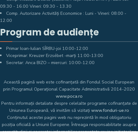
09.30 - 16.00 Vineri: 09.30 - 13.30
Comp. Autorizare Activități Economice : Luni - Vineri: 08.00 -
12.00
Program de audiențe
Primar Ioan-Iulian SÎRBU-joi 10:00-12:00
Viceprimar: Kreuzer Erzsébet -marți 11:00-13:00
Secretar: Anca BIZO – miercuri: 10:00-12:00
Această pagină web este cofinanțată din Fondul Social European
prin Programul Operațional Capacitate Administrativă 2014-2020
www.poca.ro
Pentru informații detaliate despre celelalte programe cofinanțate de
Uniunea Europeană, vă invităm să vizitați
www.fonduri-ue.ro
Conținutul acestei pagini web nu reprezintă în mod obligatoriu
poziția oficială a Uniunii Europene. Întreaga responsabilitate asupra
corectitudinii și coerenței informațiilor prezentate revine inițiatorilor