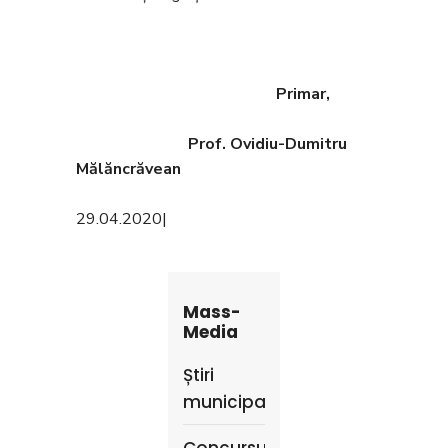
Primar,
Prof. Ovidiu-Dumitru
Mălăncrăvean
29.04.2020
|
Mass-
Media
Știri
municipale
Concursuri