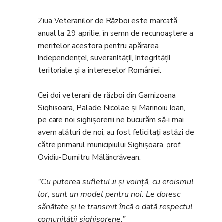
Ziua Veteranilor de Război este marcată
anual la 29 aprilie, în semn de recunoaștere a
meritelor acestora pentru apărarea
independenței, suveranității, integrității
teritoriale și a intereselor României.
Cei doi veterani de război din Garnizoana
Sighișoara, Palade Nicolae și Marinoiu Ioan,
pe care noi sighișorenii ne bucurăm să-i mai
avem alături de noi, au fost felicitați astăzi de
către primarul municipiului Sighișoara, prof.
Ovidiu-Dumitru Mălăncrăvean.
“
Cu puterea sufletului și voință, cu eroismul
lor, sunt un model pentru noi. Le doresc
sănătate și le transmit încă o dată respectul
comunității sighișorene.”