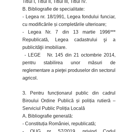
Titlul I, Titlul II, Titlul III, Titlul IV.
B. Bibliografie de specialitate:
- Legea nr. 18/1991, Legea fondului funciar,
cu modificările și completările ulterioare;
- Legea Nr. 7 din 13 martie 1996***
Republicată, Legea cadastrului şi a
publicităţii imobiliare.
- LEGE Nr. 145 din 21 octombrie 2014,
pentru stabilirea unor măsuri de
reglementare a pieţei produselor din sectorul
agricol.
3. Pentru funcționarul public din cadrul
Biroului Ordine Publică și poliția rutieră –
Serviciul Public Poliția Locală
A. Bibliografie generală:
- Constituția României, republicată;
- OUG nr. 57/2019, privind Codul