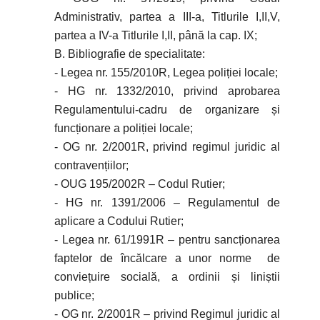
Administrativ, partea a III-a, Titlurile I,II,V,
partea a IV-a Titlurile I,II, până la cap. IX;
B. Bibliografie de specialitate:
- Legea nr. 155/2010R, Legea poliției locale;
- HG nr. 1332/2010, privind aprobarea
Regulamentului-cadru de organizare și
funcționare a poliției locale;
- OG nr. 2/2001R, privind regimul juridic al
contravențiilor;
- OUG 195/2002R – Codul Rutier;
- HG nr. 1391/2006 – Regulamentul de
aplicare a Codului Rutier;
- Legea nr. 61/1991R – pentru sancționarea
faptelor de încălcare a unor norme de
conviețuire socială, a ordinii și liniștii
publice;
- OG nr. 2/2001R – privind Regimul juridic al