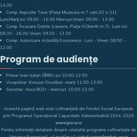
14.00
Comp. Impozite Taxe (Piața Muzeului nr.7 cam.20 si 21) :
Luni,Marți,Joi: 09.00 - 16.00 Miercuri,Vineri: 09.00 - 13.00
Comp. Încasare Debite (casierie, Piața H.Oberth nr.7) : Luni-Joi:
09.30 - 16.00 Vineri: 09.30 - 13.30
Comp. Autorizare Activități Economice : Luni - Vineri: 08.00 -
12.00
Program de audiențe
Primar Ioan-Iulian SÎRBU-joi 10:00-12:00
Viceprimar: Kreuzer Erzsébet -marți 11:00-13:00
Secretar: Anca BIZO – miercuri: 10:00-12:00
Această pagină web este cofinanțată din Fondul Social European
prin Programul Operațional Capacitate Administrativă 2014-2020
www.poca.ro
Pentru informații detaliate despre celelalte programe cofinanțate de
Uniunea Europeană, vă invităm să vizitați
www.fonduri-ue.ro