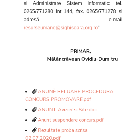
și Administrare Sistem Informatic: tel.
0265/771280 int 144, fax. 0265/771278 și
adresă e-mail
resurseumane@sighisoara.org.ro
”
PRIMAR,
Mălăncrăvean Ovidiu-Dumitru
ANUNÈ RELUARE PROCEDURÄ
CONCURS PROMOVARE.pdf
ANUNT Avizier si Site.doc
Anunt suspendare concurs.pdf
Rezultate proba scrisa
02.07.2020.pdf