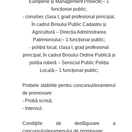
Europene și Management Proiecte;– 1
funcționar public;
- consilier, clasa I, grad profesional principal,
în cadrul Biroului Public Cadastru și
Agricultură – Direcția Administrarea
Patrimoniului;– 1 funcționar public;
- polițist local, clasa I, grad profesional
principal, în cadrul Biroului Ordine Publică și
poliția rutieră – Serviciul Public Poliția
Locală;– 1 funcționar public;
Probele stabilite pentru concursul/examenul
de promovare:
- Probă scrisă;
- Interviul.
Condiţiile de desfăşurare a
concursului/examenului de promovare: