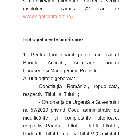
și completările ulterioare; (model la sediul
instituției – camera 72 sau pe
www.sighisoara.org.ro
);
Bibliografia este următoarea:
1. Pentru funcționarul public din cadrul
Biroului Achiziții, Accesare Fonduri
Europene și Management Proiecte
A. Bibliografie generală:
- Constituția României, republicată,
respectiv: Titlul I și Titlul II;
- Ordonanța de Urgență a Guvernului
nr. 57/2019 privind Codul administrativ, cu
modificările și completările ulterioare,
respectiv: Partea I, Titlul I, Titlul II, Titlul III;
Partea III, Titlul I, Titlul IV, Titlul V (Capitolul I