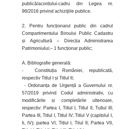
publică/acordului-cadru din Legea nr.
98/2016 privind achiziţiile publice.
2. Pentru funcționarul public din cadrul
Compartimentului Biroului Public Cadastru
și Agricultură – Direcția Administrarea
Patrimoniului;– 1 funcționar public;
A. Bibliografie generală:
- Constituția României, republicată,
respectiv Titlul I și Titlul II;
- Ordonanța de Urgență a Guvernului nr.
57/2019 privind Codul administrativ, cu
modificările și completările ulterioare,
respectiv: Partea I, Titlul I, Titlul II, Tutlul III;
Partea III, Titlul I, Titlul IV, Titlul V (capitolul I,
Ii, IV); partea VI, Titlul I, Tilul II; Partea VII,