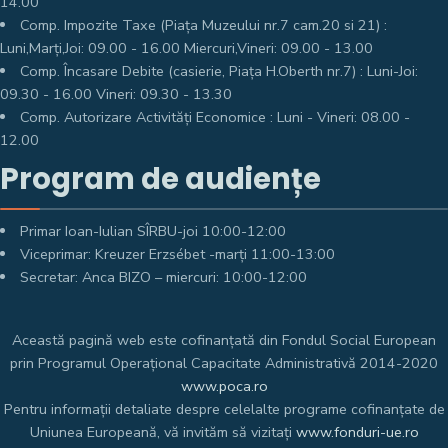
14.00
Comp. Impozite Taxe (Piața Muzeului nr.7 cam.20 si 21) :
Luni,Marți,Joi: 09.00 - 16.00 Miercuri,Vineri: 09.00 - 13.00
Comp. Încasare Debite (casierie, Piața H.Oberth nr.7) : Luni-Joi:
09.30 - 16.00 Vineri: 09.30 - 13.30
Comp. Autorizare Activități Economice : Luni - Vineri: 08.00 -
12.00
Program de audiențe
Primar Ioan-Iulian SÎRBU-joi 10:00-12:00
Viceprimar: Kreuzer Erzsébet -marți 11:00-13:00
Secretar: Anca BIZO – miercuri: 10:00-12:00
Această pagină web este cofinanțată din Fondul Social European
prin Programul Operațional Capacitate Administrativă 2014-2020
www.poca.ro
Pentru informații detaliate despre celelalte programe cofinanțate de
Uniunea Europeană, vă invităm să vizitați
www.fonduri-ue.ro