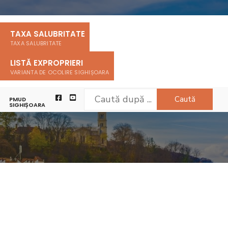
TAXA SALUBRITATE
TAXA SALUBRITATE
LISTĂ EXPROPRIERI
VARIANTA DE OCOLIRE SIGHIȘOARA
Caută
PMUD
SIGHIȘOARA