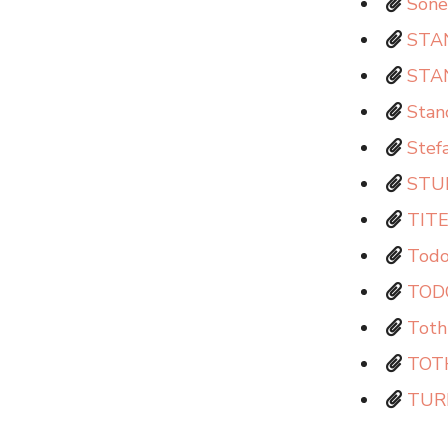
Sone
STAN
STAN
Stanc
Stef
STUP
TITE
Todo
TOD
Toth
TOT
TUR