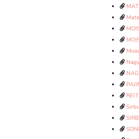
MATE
Mate
MOIS
MOIS
Mois
Nagy
NAGY
PAJI
REIT
Sirbu
SIRB
SON