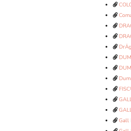
COLC
Coma
DRAG
DRAG
DrÄg
DUMA
DUMA
Duma
FIS
GALL
GALL
Gall