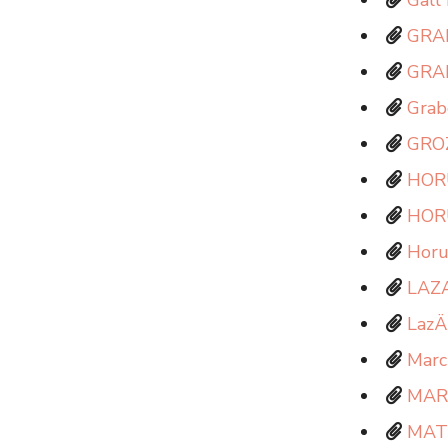
Gall
GRA
GRA
Grab
GRO
HOR
HOR
Horu
LAZ
LazÄ
Marc
MAR
MATE