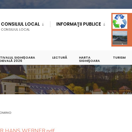
CONSILIUL LOCAL
INFORMAŢII PUBLICE
CONSILIUL LOCAL
STIVALUL SIGHIȘOARA
LECTURĂ
HARTA
TURISM
DIEVALĂ 2026
ANUL 2020
SIGHIŞOARA
OMINO
ER HANS WERNER.pdf