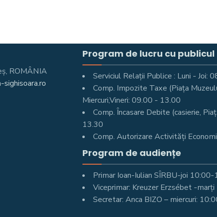
Program de lucru cu publicul
Mureş, ROMÂNIA
Serviciul Relații Publice : Luni - Joi
-sighisoara.ro
Comp. Impozite Taxe (Piața Muzeului 
Miercuri,Vineri: 09.00 - 13.00
Comp. Încasare Debite (casierie, Piaț
13.30
Comp. Autorizare Activități Economic
Program de audiențe
Primar Ioan-Iulian SÎRBU-joi 10:00
Viceprimar: Kreuzer Erzsébet -marț
Secretar: Anca BIZO – miercuri: 10: