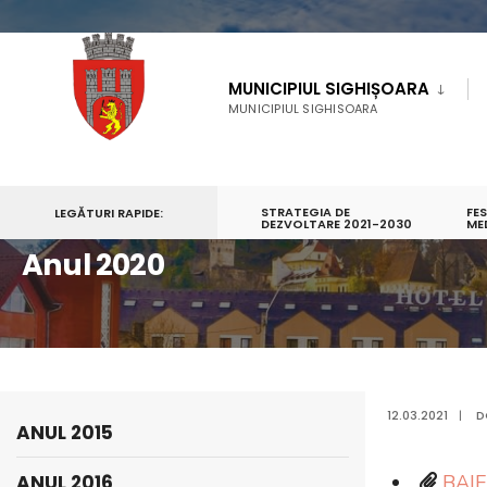
MUNICIPIUL SIGHIȘOARA
MUNICIPIUL SIGHISOARA
STRATEGIA DE
FE
LEGĂTURI RAPIDE:
PRIMA PAGINĂ
CONSILIUL LOCAL
DEZVOLTARE 2021-2030
DECLARATII AVERE ȘI INTERESE
ME
Anul 2020
12.03.2021
|
D
ANUL 2015
ANUL 2016
BAI