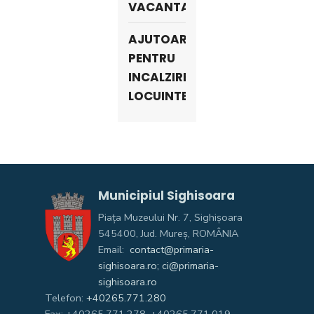
VACANTA
AJUTOARE
PENTRU
INCALZIREA
LOCUINTEI
Municipiul Sighisoara
Piața Muzeului Nr. 7, Sighişoara
545400, Jud. Mureş, ROMÂNIA
Email:
contact@primaria-
sighisoara.ro; ci@primaria-
sighisoara.ro
Telefon:
+40265.771.280