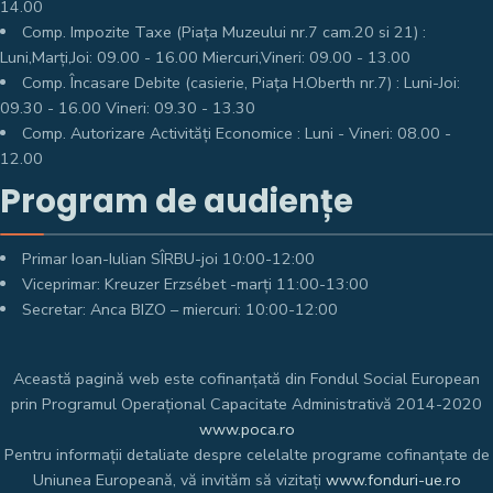
14.00
Comp. Impozite Taxe (Piața Muzeului nr.7 cam.20 si 21) :
Luni,Marți,Joi: 09.00 - 16.00 Miercuri,Vineri: 09.00 - 13.00
Comp. Încasare Debite (casierie, Piața H.Oberth nr.7) : Luni-Joi:
09.30 - 16.00 Vineri: 09.30 - 13.30
Comp. Autorizare Activități Economice : Luni - Vineri: 08.00 -
12.00
Program de audiențe
Primar Ioan-Iulian SÎRBU-joi 10:00-12:00
Viceprimar: Kreuzer Erzsébet -marți 11:00-13:00
Secretar: Anca BIZO – miercuri: 10:00-12:00
Această pagină web este cofinanțată din Fondul Social European
prin Programul Operațional Capacitate Administrativă 2014-2020
www.poca.ro
Pentru informații detaliate despre celelalte programe cofinanțate de
Uniunea Europeană, vă invităm să vizitați
www.fonduri-ue.ro